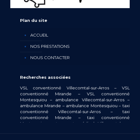
Plan du site
ACCUEIL
NOS PRESTATIONS
NOUS CONTACTER
Recherches associées
VSL conventionné Villecomtal-sur-Arros
–
VSL
conventionné Mirande
–
VSL conventionné
Montesquiou
–
ambulance Villecomtal-sur-Arros
–
ambulance Mirande
–
ambulance Montesquiou
–
taxi
conventionné Villecomtal-sur-Arros
–
taxi
conventionné Mirande
–
taxi conventionné
Montesquiou
–
transport médical Villecomtal-sur-
Arros
–
transport médical Mirande
–
transport médical
Montesquiou
–
ambulance Saint-Jean-le-Comtal
–